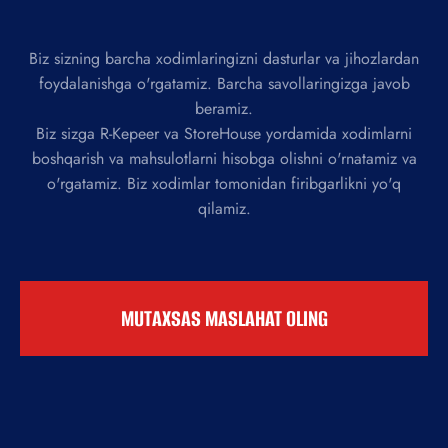
Biz sizning barcha xodimlaringizni dasturlar va jihozlardan
foydalanishga o'rgatamiz. Barcha savollaringizga javob
beramiz.
Biz sizga R-Kepeer va StoreHouse yordamida xodimlarni
boshqarish va mahsulotlarni hisobga olishni o'rnatamiz va
o'rgatamiz. Biz xodimlar tomonidan firibgarlikni yo'q
qilamiz.
MUTAXSAS MASLAHAT OLING