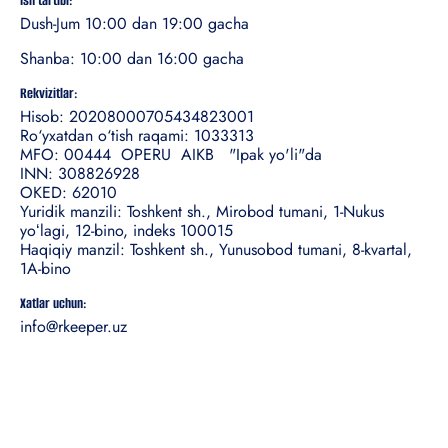
Ish tartibi:
Dush-Jum 10:00 dan 19:00 gacha
Shanba: 10:00 dan 16:00 gacha
Rekvizitlar:
Hisob: 20208000705434823001
Ro‘yxatdan o‘tish raqami: 1033313
MFO: 00444 OPERU AIKB "Ipak yo'li"da
INN: 308826928
OKED: 62010
Yuridik manzili: Toshkent sh., Mirobod tumani, 1-Nukus
yoʻlagi, 12-bino, indeks 100015
Haqiqiy manzil: Toshkent sh., Yunusobod tumani, 8-kvartal,
1A-bino
Xatlar uchun:
info@rkeeper.uz